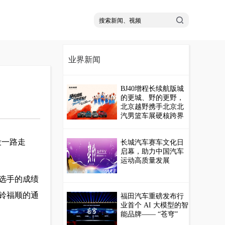
业界新闻
BJ40增程长续航版城
的更城、野的更野，
北京越野携手北京北
汽男篮车展硬核跨界
段一路走
长城汽车赛车文化日
启幕，助力中国汽车
运动高质量发展
选手的成绩
铃福顺的通
福田汽车重磅发布行
业首个 AI 大模型的智
能品牌—— “苍穹”