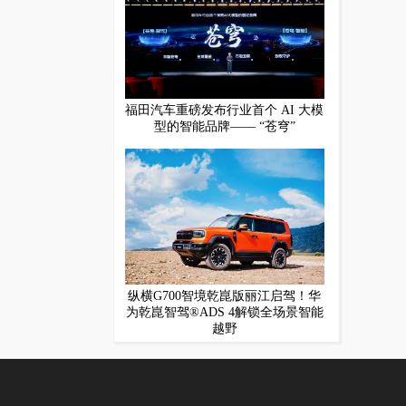
福田汽车重磅发布行业首个 AI 大模
型的智能品牌—— “苍穹”
纵横G700智境乾崑版丽江启驾！华
为乾崑智驾®ADS 4解锁全场景智能
越野