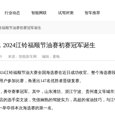
行业动态
智能网联
试驾评测
智车推荐
4江铃福顺节油赛初赛冠军诞生
升，2024江铃福顺节油赛初赛冠军诞生
04-29 来源：智能新车网 编辑：夏晚
2024江铃福顺节油大赛全国海选赛在近日成功收官。整个海选赛
客用户参加比赛，角逐出147名优胜者晋级复赛。
，勇夺赛事冠军。其中，山东潍坊、浙江宁波、贵州遵义等城市
店的选手栾文波，凭借娴熟的驾驶实力，高超的省油技巧，与江
、一举夺得本次海选赛的第一名。