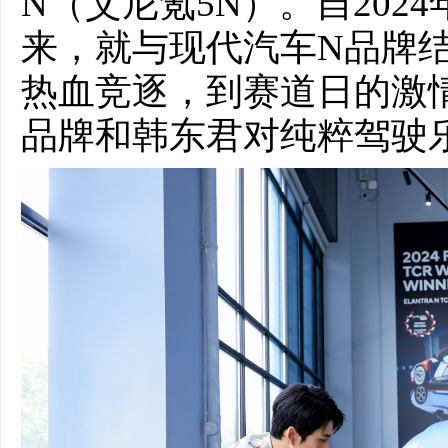
N（艾尼氪5N）。自202
来，就与现代汽车N品牌
热血竞逐，到赛道日的激
品牌和韩东君对纯粹驾驶