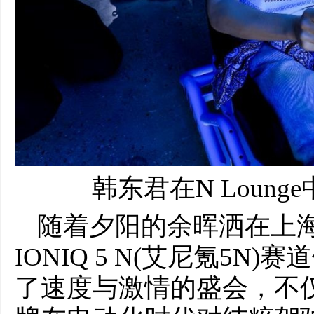
韩东君在N Loun
随着夕阳的余晖洒在上
IONIQ 5 N(艾尼氪5
了速度与激情的盛会，不