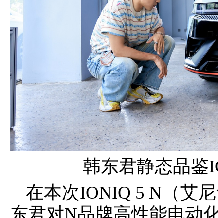
韩东君静态品鉴ION
在本次IONIQ 5 N（
东君对N品牌高性能电动