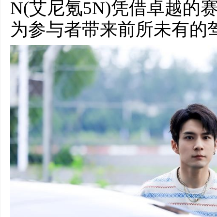
N(艾尼氪5N)凭借卓越
为参与者带来前所未有的