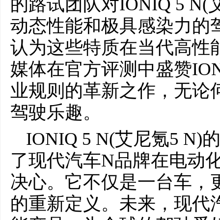
的路试团队对IONIQ 5 N
动态性能和极具感染力的
认为这些特质在当代高性
媒体在官方评测中盛赞IONIQ
业规则的革新之作，无论
驾驶乐趣。
IONIQ 5 N(艾尼氪5
了现代汽车N品牌在电动
决心。它不仅是一台车，
的重新定义。未来，现代