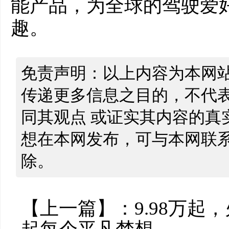
能产品，为全球的驾驶爱
趣。
免责声明：以上内容为本网
传递更多信息之目的，不代
同其观点 或证实其内容的真
想在本网发布，可与本网联
除。
【上一篇】：
9.98万