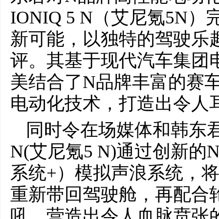
IONIQ 5 N（艾尼氪5
新可能，以独特的驾驶乐
评。其基于现代汽车集团电
美结合了N品牌丰富的赛
电动化技术，打造出令人
同时令在场媒体和韩东君感
N(艾尼氪5 N)通过创新的N A
系统+）模拟声浪系统，
重新带回驾驶舱，再配合
吼，营造出令人血脉贲张的