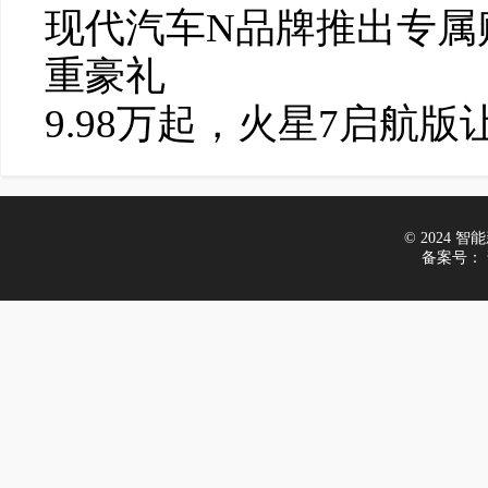
现代汽车N品牌推出专属
重豪礼
9.98万起，火星7启航
© 2024 智能新
备案号：