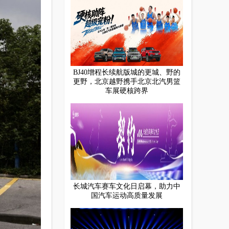
BJ40增程长续航版城的更城、野的
更野，北京越野携手北京北汽男篮
车展硬核跨界
长城汽车赛车文化日启幕，助力中
国汽车运动高质量发展