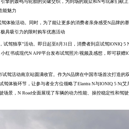
烈角逐。引擎的轰鸣与轮胎的尖啸交织，为到场的观众和N号玩家们献
性能魅力
的试驾体验活动。同时，为了能让更多的消费者亲身感受N品牌的
特别推出了极具吸引力的限时购车优惠活动
试驾独享”活动。即日起至8月31日，消费者到店试驾IONIQ 5 
音、小红书或现代N APP平台发布试驾照片/视频及感想，即可获赠ION
Road城市试驾活动南京站圆满收官。作为N品牌在中国市场首次打造的
环节，让参与者全方位领略了Elantra N与IONIQ 5 N(艾
场景，N Road全面展现了车辆的动力性能、操控稳定性和驾