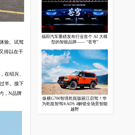
福田汽车重磅发布行业首个 AI 大模
驶体验。试驾
型的智能品牌—— “苍穹”
又得以在干
江，在绍兴、
经过半。接下
约，N品牌
纵横G700智境乾崑版丽江启驾！华
为乾崑智驾®ADS 4解锁全场景智能
越野