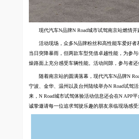
现代汽车N品牌N Road城市试驾南京站燃情开
活动现场，众多N品牌粉丝和高性能车爱好者慕名而来
当日突降暴雨，但两款车型凭借卓越性能，为参与
燥路面上充分感受车辆性能。活动间隙，参与者还
随着南京站的圆满落幕，现代汽车N品牌N R
宁波、金华、温州以及台州陆续举办N Road试
来，N Road城市试驾体验活动信息还会在N A
诚挚邀请每一位追求驾驶乐趣的朋友亲临现场感受