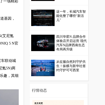
上了一场精彩
这一年，长城汽车智
能化整了哪些“新活
赛道基因，
儿”
N(艾尼氪
四川华星N 品牌合作
体验店开启运营 现代
IQ 5 N官
汽车N品牌西南生态
布局再升级
双车联动城
从征服自然到守护共
生！纵横与新华社签
尼氪5N)两
约守护可可西里
驶乐趣，其细
行情动态