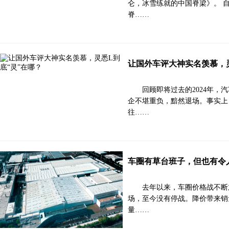
仑，冰雪练就的中国脊梁》。 自
脊……
让国外车评大神实名羡慕，灵
回顾即将过去的2024年，
企不堪重负，黯然退场。事实上
往……
车圈有草台班子，但也有令
去年以来，车圈价格战不断
场，至今没有停战。降价带来销
量……